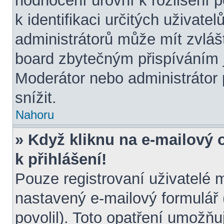
hodnocení úrovní k rozlišení 
k identifikaci určitých uživate
administrátorů může mít zvláš
board zbytečným přispíváním j
Moderátor nebo administrátor
snížit.
Nahoru
» Když kliknu na e-mailový 
k přihlášení!
Pouze registrovaní uživatelé 
nastavený e-mailový formulář 
povolil). Toto opatření umožň