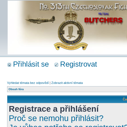
Přihlásit se
Registrovat
Vyhledat témata bez odpovědí
|
Zobrazit aktivní témata
Obsah fóra
Ča
Registrace a přihlášení
Proč se nemohu přihlásit?