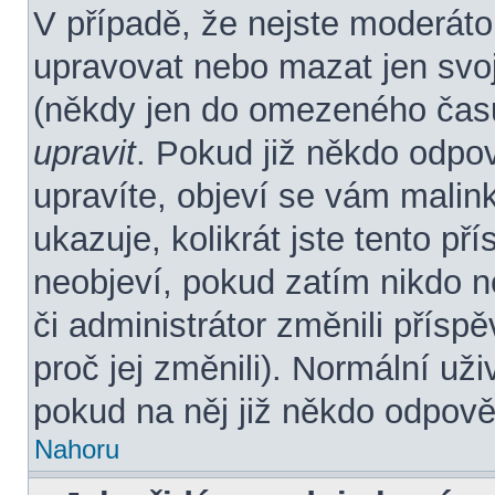
V případě, že nejste moderáto
upravovat nebo mazat jen svoj
(někdy jen do omezeného času 
upravit
. Pokud již někdo odpo
upravíte, objeví se vám malin
ukazuje, kolikrát jste tento p
neobjeví, pokud zatím nikdo 
či administrátor změnili přísp
proč jej změnili). Normální u
pokud na něj již někdo odpově
Nahoru