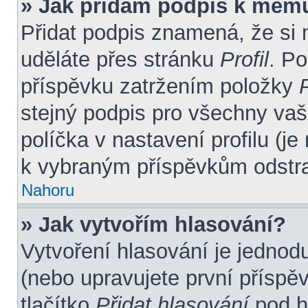
» Jak přidám podpis k mém
Přidat podpis znamená, že si m
uděláte přes stránku
Profil
. P
příspěvku zatržením položky
P
stejný podpis pro všechny vaš
políčka v nastavení profilu (j
k vybraným příspěvkům odstra
Nahoru
» Jak vytvořím hlasování?
Vytvoření hlasování je jednod
(nebo upravujete první příspě
tlačítko
Přidat hlasování
pod h