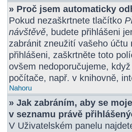
» Proč jsem automaticky od
Pokud nezaškrtnete tlačítko
P
návštěvě
, budete přihlášeni j
zabránit zneužití vašeho účtu
přihlášeni, zaškrtněte toto pol
ovšem nedoporučujeme, když s
počítače, např. v knihovně, in
Nahoru
» Jak zabráním, aby se moje
v seznamu právě přihlášen
V Uživatelském panelu najdet