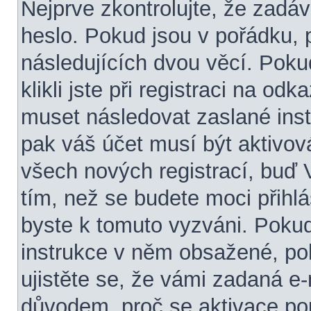
Nejprve zkontrolujte, že zadá
heslo. Pokud jsou v pořádku, 
následujících dvou věcí. Po
klikli jste při registraci na odk
muset následovat zaslané inst
pak váš účet musí být aktivov
všech nových registrací, buď
tím, než se budete moci přihlási
byste k tomuto vyzváni. Pokud
instrukce v něm obsažené, pok
ujistěte se, že vámi zadaná e
důvodem, proč se aktivace po