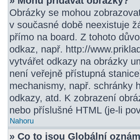
» Mohu přidávat obrázky?
Obrázky se mohou zobrazovat 
v současné době neexistuje ž
přímo na board. Z tohoto dův
odkaz, např. http://www.prikl
vytvářet odkazy na obrázky u
není veřejně přístupná stanic
mechanismy, např. schránky 
odkazy, atd. K zobrazení obrá
nebo příslušné HTML (je-li pov
Nahoru
» Co to jsou Globální ozná