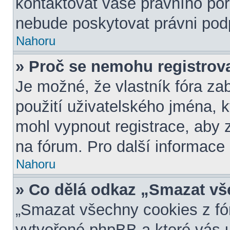
kontaktovat vaše právního p
nebude poskytovat právni podp
Nahoru
» Proč se nemohu registrov
Je možné, že vlastník fóra za
použití uživatelského jména, kte
mohl vypnout registrace, aby 
na fórum. Pro další informace 
Nahoru
» Co dělá odkaz „Smazat vš
„Smazat všechny cookies z fór
vytvořené phpBB a které vás u