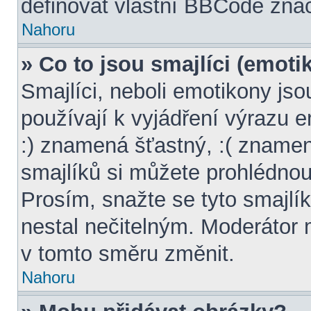
definovat vlastní BBCode zna
Nahoru
» Co to jsou smajlíci (emoti
Smajlíci, neboli emotikony jso
používají k vyjádření výrazu 
:) znamená šťastný, :( znam
smajlíků si můžete prohlédnou
Prosím, snažte se tyto smajlí
nestal nečitelným. Moderátor
v tomto směru změnit.
Nahoru