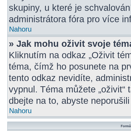
skupiny, u které je schvalová
administrátora fóra pro více in
Nahoru
» Jak mohu oživit svoje tém
Kliknutím na odkaz „Oživit tém
téma, čímž ho posunete na pr
tento odkaz nevidíte, adminis
vypnul. Téma můžete „oživit“ 
dbejte na to, abyste neporušili
Nahoru
Formát