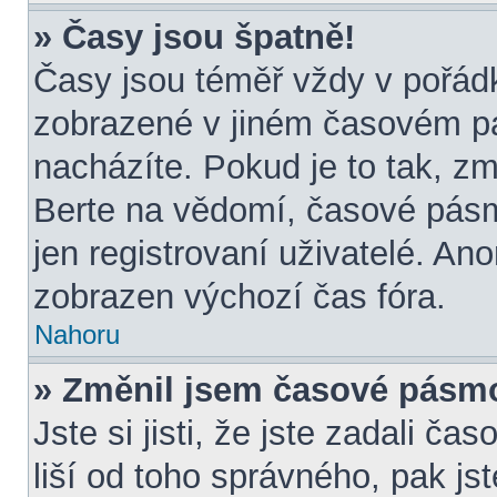
» Časy jsou špatně!
Časy jsou téměř vždy v pořádk
zobrazené v jiném časovém p
nacházíte. Pokud je to tak, zm
Berte na vědomí, časové pásm
jen registrovaní uživatelé. A
zobrazen výchozí čas fóra.
Nahoru
» Změnil jsem časové pásmo, 
Jste si jisti, že jste zadali č
liší od toho správného, pak js