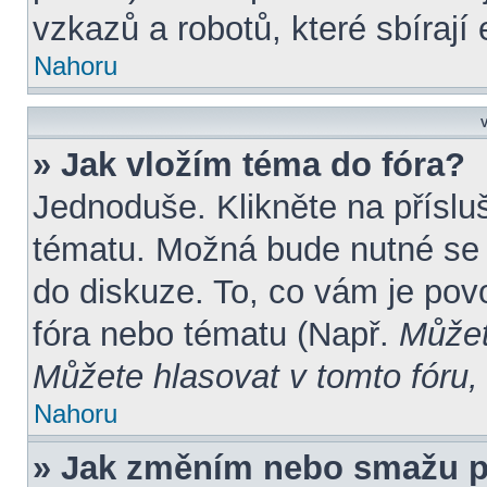
vzkazů a robotů, které sbírají
Nahoru
V
» Jak vložím téma do fóra?
Jednoduše. Klikněte na příslu
tématu. Možná bude nutné se r
do diskuze. To, co vám je pov
fóra nebo tématu (Např.
Můžet
Můžete hlasovat v tomto fóru, 
Nahoru
» Jak změním nebo smažu p