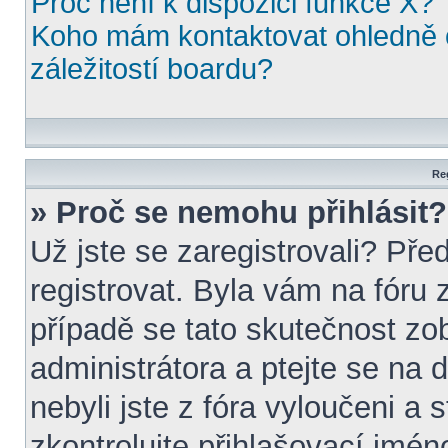
Proč není k dispozici funkce X?
Koho mám kontaktovat ohledně o
záležitostí boardu?
Reg
» Proč se nemohu přihlásit?
Už jste se zaregistrovali? Pře
registrovat. Byla vám na fóru
případě se tato skutečnost zo
administrátora a ptejte se na d
nebyli jste z fóra vyloučeni a 
zkontrolujte přihlašovací jmén