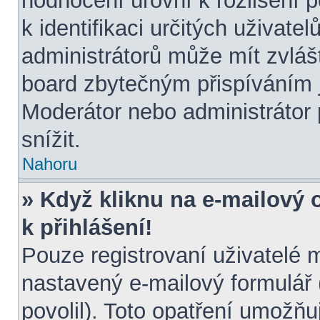
hodnocení úrovní k rozlišení 
k identifikaci určitých uživate
administrátorů může mít zvláš
board zbytečným přispíváním j
Moderátor nebo administrátor
snížit.
Nahoru
» Když kliknu na e-mailový 
k přihlášení!
Pouze registrovaní uživatelé 
nastavený e-mailový formulář 
povolil). Toto opatření umožň