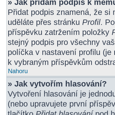
» Jak přidám podpis k mém
Přidat podpis znamená, že si m
uděláte přes stránku
Profil
. P
příspěvku zatržením položky
P
stejný podpis pro všechny vaš
políčka v nastavení profilu (j
k vybraným příspěvkům odstra
Nahoru
» Jak vytvořím hlasování?
Vytvoření hlasování je jednod
(nebo upravujete první příspě
tlačítko
Přidat hlasování
pod h