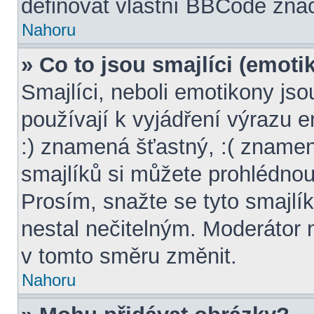
definovat vlastní BBCode zna
Nahoru
» Co to jsou smajlíci (emoti
Smajlíci, neboli emotikony jso
používají k vyjádření výrazu 
:) znamená šťastný, :( znam
smajlíků si můžete prohlédnou
Prosím, snažte se tyto smajlí
nestal nečitelným. Moderátor
v tomto směru změnit.
Nahoru