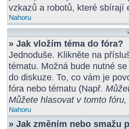
vzkazů a robotů, které sbírají
Nahoru
V
» Jak vložím téma do fóra?
Jednoduše. Klikněte na příslu
tématu. Možná bude nutné se r
do diskuze. To, co vám je pov
fóra nebo tématu (Např.
Můžet
Můžete hlasovat v tomto fóru, 
Nahoru
» Jak změním nebo smažu p