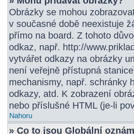
» Mohu přidávat obrázky?
Obrázky se mohou zobrazovat 
v současné době neexistuje ž
přímo na board. Z tohoto dův
odkaz, např. http://www.prikl
vytvářet odkazy na obrázky u
není veřejně přístupná stanic
mechanismy, např. schránky 
odkazy, atd. K zobrazení obrá
nebo příslušné HTML (je-li pov
Nahoru
» Co to jsou Globální ozná