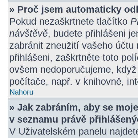
» Proč jsem automaticky od
Pokud nezaškrtnete tlačítko
P
návštěvě
, budete přihlášeni j
zabránit zneužití vašeho účtu
přihlášeni, zaškrtněte toto pol
ovšem nedoporučujeme, když s
počítače, např. v knihovně, in
Nahoru
» Jak zabráním, aby se moje
v seznamu právě přihlášen
V Uživatelském panelu najdet