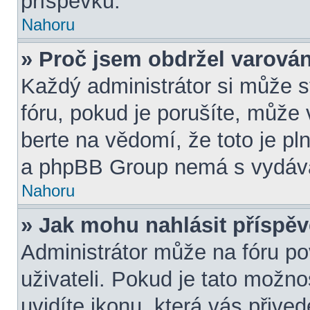
příspěvků.
Nahoru
» Proč jsem obdržel varová
Každý administrátor si může s
fóru, pokud je porušíte, může
berte na vědomí, že toto je pl
a phpBB Group nemá s vydává
Nahoru
» Jak mohu nahlásit přísp
Administrátor může na fóru po
uživateli. Pokud je tato možn
uvidíte ikonu, která vás přive