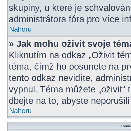
skupiny, u které je schvalová
administrátora fóra pro více in
Nahoru
» Jak mohu oživit svoje tém
Kliknutím na odkaz „Oživit tém
téma, čímž ho posunete na pr
tento odkaz nevidíte, adminis
vypnul. Téma můžete „oživit“ 
dbejte na to, abyste neporušili
Nahoru
Formát