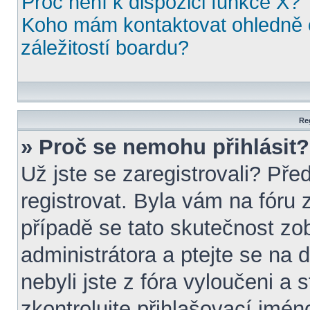
Proč není k dispozici funkce X?
Koho mám kontaktovat ohledně o
záležitostí boardu?
Reg
» Proč se nemohu přihlásit?
Už jste se zaregistrovali? Pře
registrovat. Byla vám na fóru
případě se tato skutečnost zo
administrátora a ptejte se na d
nebyli jste z fóra vyloučeni a 
zkontrolujte přihlašovací jmén