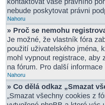
kontaktovat vaše právního p
nebude poskytovat právni podp
Nahoru
» Proč se nemohu registrov
Je možné, že vlastník fóra za
použití uživatelského jména, kte
mohl vypnout registrace, aby 
na fórum. Pro další informace 
Nahoru
» Co dělá odkaz „Smazat vš
„Smazat všechny cookies z fór
vytvořené phpBB a které vás u