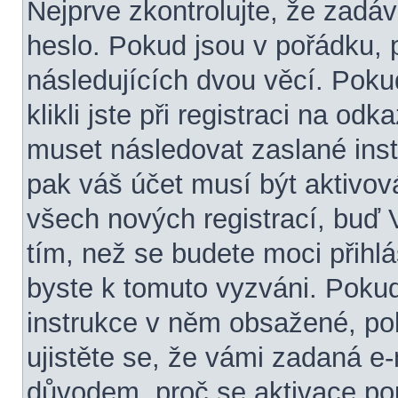
Nejprve zkontrolujte, že zadá
heslo. Pokud jsou v pořádku, 
následujících dvou věcí. Po
klikli jste při registraci na odk
muset následovat zaslané inst
pak váš účet musí být aktivov
všech nových registrací, buď
tím, než se budete moci přihlási
byste k tomuto vyzváni. Pokud
instrukce v něm obsažené, pok
ujistěte se, že vámi zadaná e
důvodem, proč se aktivace po