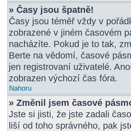
» Časy jsou špatně!
Časy jsou téměř vždy v pořádk
zobrazené v jiném časovém p
nacházíte. Pokud je to tak, zm
Berte na vědomí, časové pásm
jen registrovaní uživatelé. A
zobrazen výchozí čas fóra.
Nahoru
» Změnil jsem časové pásmo, 
Jste si jisti, že jste zadali č
liší od toho správného, pak js