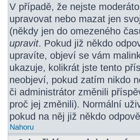
V případě, že nejste moderáto
upravovat nebo mazat jen svoj
(někdy jen do omezeného času 
upravit
. Pokud již někdo odpo
upravíte, objeví se vám malin
ukazuje, kolikrát jste tento p
neobjeví, pokud zatím nikdo 
či administrátor změnili přísp
proč jej změnili). Normální u
pokud na něj již někdo odpově
Nahoru