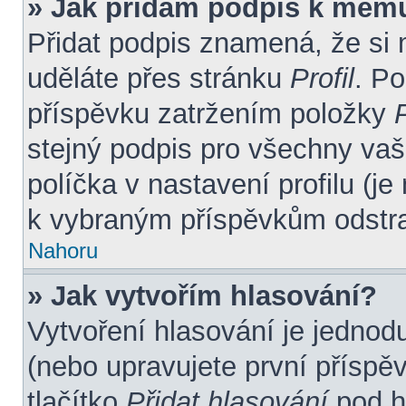
» Jak přidám podpis k mém
Přidat podpis znamená, že si m
uděláte přes stránku
Profil
. P
příspěvku zatržením položky
P
stejný podpis pro všechny vaš
políčka v nastavení profilu (j
k vybraným příspěvkům odstra
Nahoru
» Jak vytvořím hlasování?
Vytvoření hlasování je jednod
(nebo upravujete první příspě
tlačítko
Přidat hlasování
pod h