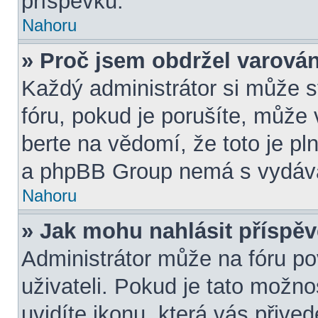
příspěvků.
Nahoru
» Proč jsem obdržel varová
Každý administrátor si může s
fóru, pokud je porušíte, může
berte na vědomí, že toto je pl
a phpBB Group nemá s vydává
Nahoru
» Jak mohu nahlásit přísp
Administrátor může na fóru po
uživateli. Pokud je tato možn
uvidíte ikonu, která vás přive