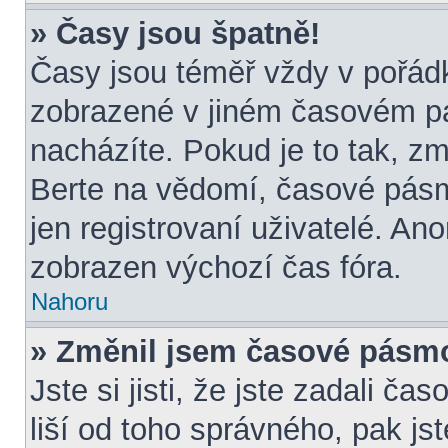
» Časy jsou špatně!
Časy jsou téměř vždy v pořádk
zobrazené v jiném časovém p
nacházíte. Pokud je to tak, zm
Berte na vědomí, časové pásm
jen registrovaní uživatelé. A
zobrazen výchozí čas fóra.
Nahoru
» Změnil jsem časové pásmo, 
Jste si jisti, že jste zadali č
liší od toho správného, pak js