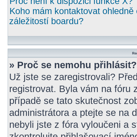
Proč není k dispozici funkce X?
Koho mám kontaktovat ohledně o
záležitostí boardu?
Reg
» Proč se nemohu přihlásit?
Už jste se zaregistrovali? Pře
registrovat. Byla vám na fóru
případě se tato skutečnost zo
administrátora a ptejte se na d
nebyli jste z fóra vyloučeni a 
zkontrolujte přihlašovací jmén