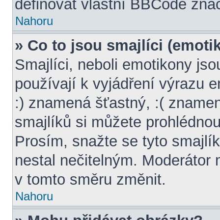
definovat vlastní BBCode zna
Nahoru
» Co to jsou smajlíci (emoti
Smajlíci, neboli emotikony jso
používají k vyjádření výrazu 
:) znamená šťastný, :( znam
smajlíků si můžete prohlédnou
Prosím, snažte se tyto smajlí
nestal nečitelným. Moderátor
v tomto směru změnit.
Nahoru