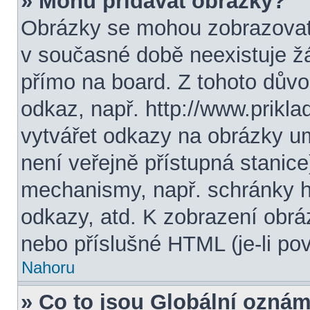
» Mohu přidávat obrázky?
Obrázky se mohou zobrazovat 
v současné době neexistuje ž
přímo na board. Z tohoto dův
odkaz, např. http://www.prikl
vytvářet odkazy na obrázky u
není veřejně přístupná stanic
mechanismy, např. schránky 
odkazy, atd. K zobrazení obrá
nebo příslušné HTML (je-li pov
Nahoru
» Co to jsou Globální ozná