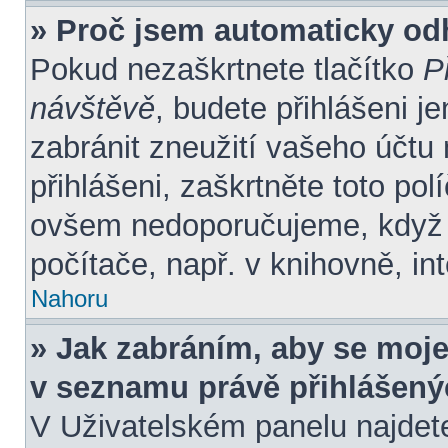
» Proč jsem automaticky od
Pokud nezaškrtnete tlačítko
P
návštěvě
, budete přihlášeni j
zabránit zneužití vašeho účtu
přihlášeni, zaškrtněte toto pol
ovšem nedoporučujeme, když s
počítače, např. v knihovně, in
Nahoru
» Jak zabráním, aby se moje
v seznamu právě přihlášen
V Uživatelském panelu najdet