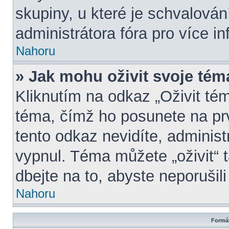
skupiny, u které je schvalová
administrátora fóra pro více in
Nahoru
» Jak mohu oživit svoje tém
Kliknutím na odkaz „Oživit tém
téma, čímž ho posunete na pr
tento odkaz nevidíte, adminis
vypnul. Téma můžete „oživit“ 
dbejte na to, abyste neporušili
Nahoru
Formát