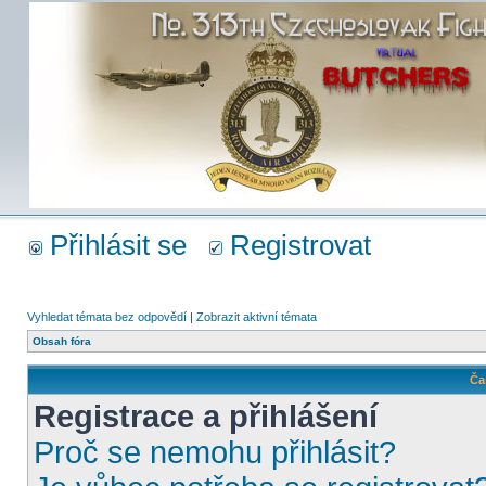
Přihlásit se
Registrovat
Vyhledat témata bez odpovědí
|
Zobrazit aktivní témata
Obsah fóra
Ča
Registrace a přihlášení
Proč se nemohu přihlásit?