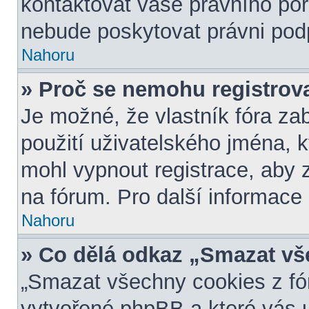
kontaktovat vaše právního p
nebude poskytovat právni podp
Nahoru
» Proč se nemohu registrov
Je možné, že vlastník fóra za
použití uživatelského jména, kte
mohl vypnout registrace, aby 
na fórum. Pro další informace 
Nahoru
» Co dělá odkaz „Smazat vš
„Smazat všechny cookies z fór
vytvořené phpBB a které vás u