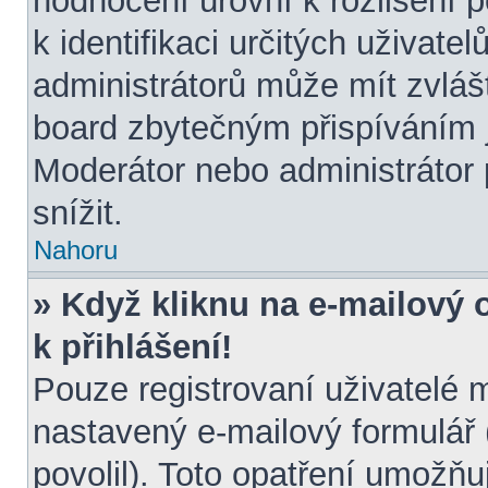
hodnocení úrovní k rozlišení 
k identifikaci určitých uživate
administrátorů může mít zvláš
board zbytečným přispíváním j
Moderátor nebo administrátor
snížit.
Nahoru
» Když kliknu na e-mailový 
k přihlášení!
Pouze registrovaní uživatelé 
nastavený e-mailový formulář 
povolil). Toto opatření umožň