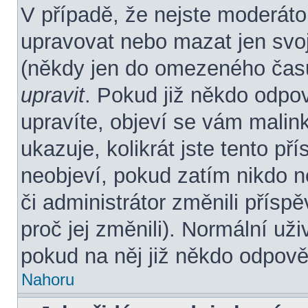
V případě, že nejste moderáto
upravovat nebo mazat jen svoj
(někdy jen do omezeného času 
upravit
. Pokud již někdo odpo
upravíte, objeví se vám malin
ukazuje, kolikrát jste tento p
neobjeví, pokud zatím nikdo 
či administrátor změnili přísp
proč jej změnili). Normální u
pokud na něj již někdo odpově
Nahoru