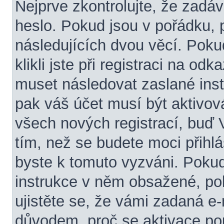
Nejprve zkontrolujte, že zadá
heslo. Pokud jsou v pořádku, 
následujících dvou věcí. Po
klikli jste při registraci na odk
muset následovat zaslané inst
pak váš účet musí být aktivov
všech nových registrací, buď
tím, než se budete moci přihlási
byste k tomuto vyzváni. Pokud
instrukce v něm obsažené, pok
ujistěte se, že vámi zadaná e
důvodem, proč se aktivace po