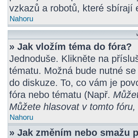
vzkazů a robotů, které sbírají
Nahoru
V
» Jak vložím téma do fóra?
Jednoduše. Klikněte na příslu
tématu. Možná bude nutné se r
do diskuze. To, co vám je pov
fóra nebo tématu (Např.
Můžet
Můžete hlasovat v tomto fóru, 
Nahoru
» Jak změním nebo smažu p