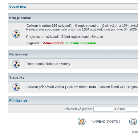
Obsah fóra
Kdo je online
Celkem je online
199
uživatelů :: 0 registrovaných, 0 skrytých a 199 návště
Nejvíce zde současně bylo přítomno
1834
uživatelů dne pon kvě 04, 2026
Registrovaní uživatelé: Žádní registrovaní uživatelé
Legenda ::
Administrátoři
,
Globální moderátoři
Narozeniny
Dnes nemá nikdo narozeniny
Statistiky
Celkem příspěvků
29804
| Celkem témat
1044
| Celkem členů
219
| Nejnov
Přihlásit se
Uživatelské jméno:
Heslo:
{ UNREAD_POSTS }
Čes