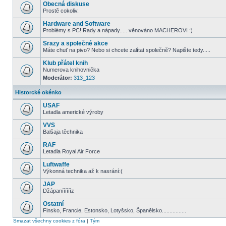
Obecná diskuse
Prostě cokoliv.
Hardware and Software
Problémy s PC! Rady a nápady..... věnováno MACHEROVI :)
Srazy a společné akce
Máte chuť na pivo? Nebo si chcete zalítat společně? Napište tedy.....
Klub přátel knih
Numerova knihovnička
Moderátor:
313_123
Historcké okénko
USAF
Letadla americké výroby
VVS
Balšaja těchnika
RAF
Letadla Royal Air Force
Luftwaffe
Výkonná technika až k nasrání:(
JAP
Džápanííííííz
Ostatní
Finsko, Francie, Estonsko, Lotyšsko, Španělsko................
Smazat všechny cookies z fóra
|
Tým