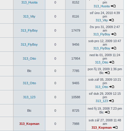
313_Husita
0
8152
pm
313_Husita
stř úno 24, 2010 4:39
313_Vity
0
8116
pm
313_Vity
čtv pro 31, 2009 2:47
313_FlyBoy
0
17479
am
313_FlyBoy
sob pro 12, 2009 10:47
313_FlyBoy
0
9456
am
313_FlyBoy
ned lis 01, 2009 11:24
313_Otto
0
17954
pm
313_Otto
pon říj 19, 2009 1:36 pm
Blc
0
7785
Blc
sob zář 05, 2009 10:21
313_Otto
0
9465
pm
313_Otto
stř dub 29, 2009 12:15
313_123
0
10588
pm
313_123
ned říj 19, 2008 7:23 pm
Blc
0
8725
Blc
sob zář 27, 2008 11:48
313_Kopman
0
7988
am
313_Kopman