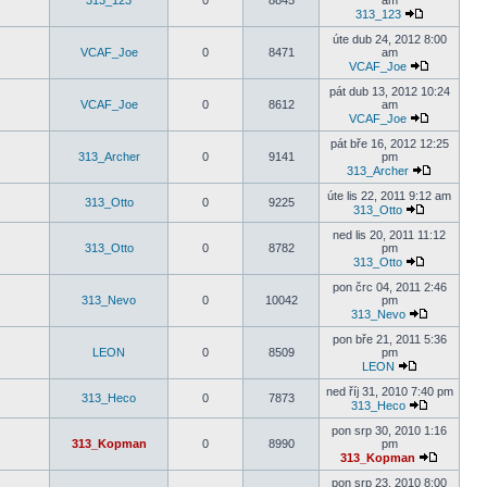
313_123
0
8845
am
313_123
úte dub 24, 2012 8:00
VCAF_Joe
0
8471
am
VCAF_Joe
pát dub 13, 2012 10:24
VCAF_Joe
0
8612
am
VCAF_Joe
pát bře 16, 2012 12:25
313_Archer
0
9141
pm
313_Archer
úte lis 22, 2011 9:12 am
313_Otto
0
9225
313_Otto
ned lis 20, 2011 11:12
313_Otto
0
8782
pm
313_Otto
pon črc 04, 2011 2:46
313_Nevo
0
10042
pm
313_Nevo
pon bře 21, 2011 5:36
LEON
0
8509
pm
LEON
ned říj 31, 2010 7:40 pm
313_Heco
0
7873
313_Heco
pon srp 30, 2010 1:16
313_Kopman
0
8990
pm
313_Kopman
pon srp 23, 2010 8:00