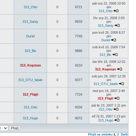
pát srp 22, 2008 10:50
313_Otto
0
8721
am
313_Otto
čtv srp 21, 2008 2:03
313_Santy
0
8933
pm
313_Santy
pon kvě 26, 2008 8:27
Duriel
0
7745
pm
Duriel
sob kvě 10, 2008 7:54
313_Blc
0
8686
pm
313_Blc
úte bře 18, 2008 12:02
313_Kopman
0
9210
am
313_Kopman
sob pro 29, 2007 12:35
313_OTU_fatale
0
8377
am
313_OTU_fatale
ned pro 16, 2007 2:49
313_Ffajtl
0
7724
pm
313_Ffajtl
pát lis 23, 2007 1:11 pm
313_Otto
0
8334
313_Otto
stř říj 31, 2007 1:13 pm
313_Hugo
0
9072
313_Hugo
Přejít na stránku
1
,
2
Další