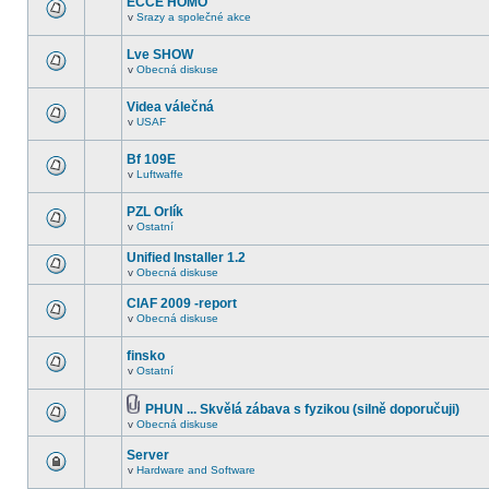
ECCE HOMO
v
Srazy a společné akce
Lve SHOW
v
Obecná diskuse
Videa válečná
v
USAF
Bf 109E
v
Luftwaffe
PZL Orlík
v
Ostatní
Unified Installer 1.2
v
Obecná diskuse
CIAF 2009 -report
v
Obecná diskuse
finsko
v
Ostatní
PHUN ... Skvělá zábava s fyzikou (silně doporučuji)
v
Obecná diskuse
Server
v
Hardware and Software