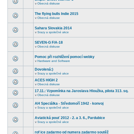
v
Obecná diskuse
The flying bulls Indie 2015
v
Obecná diskuse
Sahara Slovakia 2014
v
Srazy a společné akce
SEVEN-G F/A-18
v
Obecná diskuse
Pomoc při rozhlížení pomocí webky
v
Hardware and Software
Dovolená:)
v
Srazy a společné akce
ACES HIGH 2
v
Obecná diskuse
17.11.: Vzpomínka na Jaroslava Hloužka, pilota 313. sq.
v
Obecná diskuse
AH Speciálka - Středomoří 1942 - konvoj
v
Srazy a společné akce
Aviatická pouť 2012 - 2. a 3. 6., Pardubice
v
Srazy a společné akce
rof ice zadarmo od numera zadarmo soutěž