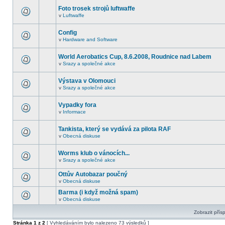
Foto trosek strojů luftwaffe
v
Luftwaffe
Config
v
Hardware and Software
World Aerobatics Cup, 8.6.2008, Roudnice nad Labem
v
Srazy a společné akce
Výstava v Olomouci
v
Srazy a společné akce
Vypadky fora
v
Informace
Tankista, který se vydává za pilota RAF
v
Obecná diskuse
Worms klub o vánocích...
v
Srazy a společné akce
Ottův Autobazar poučný
v
Obecná diskuse
Barma (i když možná spam)
v
Obecná diskuse
Zobrazit přís
Stránka
1
z
2
[ Vyhledáváním bylo nalezeno 73 výsledků ]