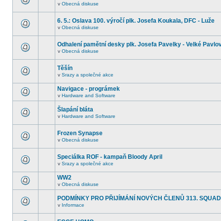
v
Obecná diskuse
6. 5.: Oslava 100. výročí plk. Josefa Koukala, DFC - Luže
v
Obecná diskuse
Odhalení pamětní desky plk. Josefa Pavelky - Velké Pavlo
v
Obecná diskuse
Těšín
v
Srazy a společné akce
Navigace - prográmek
v
Hardware and Software
Šlapání bláta
v
Hardware and Software
Frozen Synapse
v
Obecná diskuse
Speciálka ROF - kampaň Bloody April
v
Srazy a společné akce
WW2
v
Obecná diskuse
PODMÍNKY PRO PŘIJÍMÁNÍ NOVÝCH ČLENŮ 313. SQUA
v
Informace