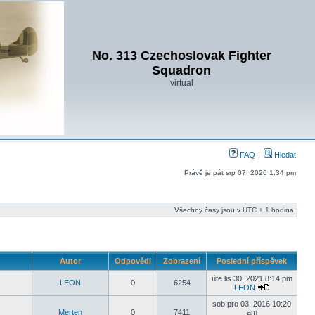
No. 313 Czechoslovak Fighter
Squadron
virtual
FAQ
Hledat
Právě je pát srp 07, 2026 1:34 pm
Všechny časy jsou v UTC + 1 hodina
Autor
Odpovědi
Zobrazení
Poslední příspěvek
úte lis 30, 2021 8:14 pm
LEON
0
6254
LEON
sob pro 03, 2016 10:20
Merten
0
7411
am