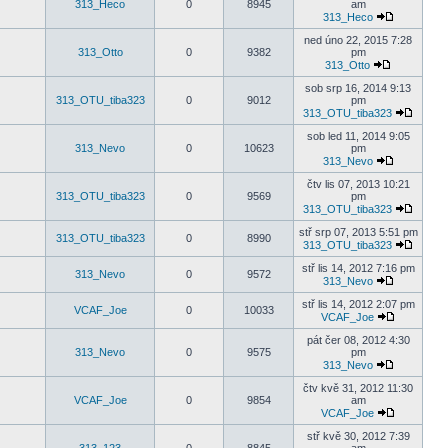
313_Heco
0
8945
am
313_Heco
ned úno 22, 2015 7:28
313_Otto
0
9382
pm
313_Otto
sob srp 16, 2014 9:13
313_OTU_tiba323
0
9012
pm
313_OTU_tiba323
sob led 11, 2014 9:05
313_Nevo
0
10623
pm
313_Nevo
čtv lis 07, 2013 10:21
313_OTU_tiba323
0
9569
pm
313_OTU_tiba323
stř srp 07, 2013 5:51 pm
313_OTU_tiba323
0
8990
313_OTU_tiba323
stř lis 14, 2012 7:16 pm
313_Nevo
0
9572
313_Nevo
stř lis 14, 2012 2:07 pm
VCAF_Joe
0
10033
VCAF_Joe
pát čer 08, 2012 4:30
313_Nevo
0
9575
pm
313_Nevo
čtv kvě 31, 2012 11:30
VCAF_Joe
0
9854
am
VCAF_Joe
stř kvě 30, 2012 7:39