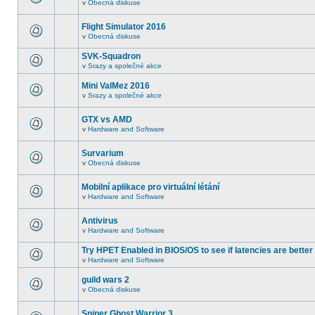
v
Obecná diskuse
Flight Simulator 2016
v
Obecná diskuse
SVK-Squadron
v
Srazy a společné akce
Mini ValMez 2016
v
Srazy a společné akce
GTX vs AMD
v
Hardware and Software
Survarium
v
Obecná diskuse
Mobilní aplikace pro virtuální létání
v
Hardware and Software
Antivirus
v
Hardware and Software
Try HPET Enabled in BIOS/OS to see if latencies are better
v
Hardware and Software
guild wars 2
v
Obecná diskuse
Sniper Ghost Warrior 3