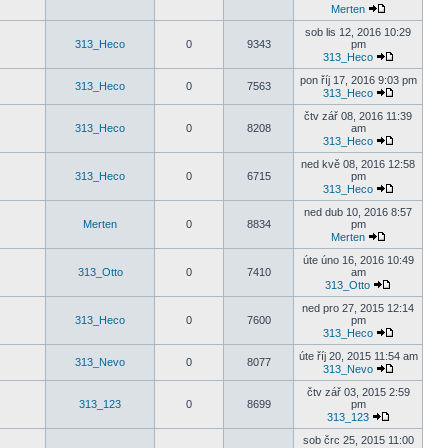
Merten
sob lis 12, 2016 10:29
313_Heco
0
9343
pm
313_Heco
pon říj 17, 2016 9:03 pm
313_Heco
0
7563
313_Heco
čtv zář 08, 2016 11:39
313_Heco
0
8208
am
313_Heco
ned kvě 08, 2016 12:58
313_Heco
0
6715
pm
313_Heco
ned dub 10, 2016 8:57
Merten
0
8834
pm
Merten
úte úno 16, 2016 10:49
313_Otto
0
7410
am
313_Otto
ned pro 27, 2015 12:14
313_Heco
0
7600
pm
313_Heco
úte říj 20, 2015 11:54 am
313_Nevo
0
8077
313_Nevo
čtv zář 03, 2015 2:59
313_123
0
8699
pm
313_123
sob črc 25, 2015 11:00