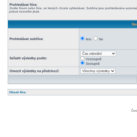
Prohledávat fóra:
Zvolte fórum nebo fóra, ve kterých chcete vyhledávat. Subfóra jsou prohledávána automat
pokud nezvolíte jinak.
Nas
Prohledávat subfóra:
Ano
Ne
Seřadit výsledky podle:
Vzestupně
Sestupně
Omezit výsledky na předchozí:
Obsah fóra
Čes