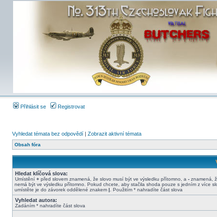
Přihlásit se
Registrovat
Vyhledat témata bez odpovědí
|
Zobrazit aktivní témata
Obsah fóra
Hledat klíčová slova:
Umístění
+
před slovem znamená, že slovo musí být ve výsledku přítomno, a
-
znamená, ž
nemá být ve výsledku přítomno. Pokud chcete, aby stačila shoda pouze s jedním z více sl
umístěte je do závorek oddělené znakem
|
. Použitím * nahradíte část slova
Vyhledat autora:
Zadáním * nahradíte část slova