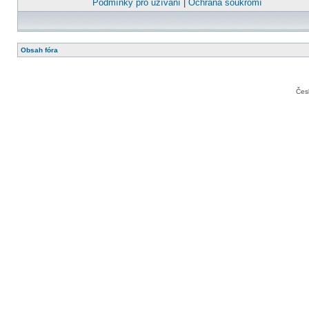
Podmínky pro užívání
|
Ochrana soukromí
Obsah fóra
Čes