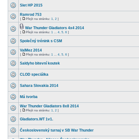
Slet HP 2015
Ramrod 753
[
Přejít na stránku:
1
,
2
]
War Thunder Gladiators 4x4 2014
[
Přejít na stránku:
1
...
4
,
5
,
6
]
Společný trénink s CSM
ValMez 2014
[
Přejít na stránku:
1
...
4
,
5
,
6
]
Saldyho bitevní koutek
CLOD speciálka
Sahara Slovakia 2014
Má tvorba
War Thunder Gladiators 8x8 2014
[
Přejít na stránku:
1
,
2
]
Gladiators.WT 1v1.
Československý turnaj v SB War Thunder