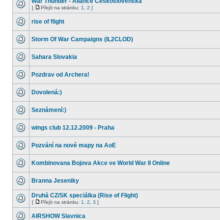
War Thunder - Aliance Československa
[
Přejít na stránku:
1
,
2
]
rise of flight
Storm Of War Campaigns (IL2CLOD)
Sahara Slovakia
Pozdrav od Archera!
Dovolená:)
Seznámení:)
wings club 12.12.2009 - Praha
Pozvání na nové mapy na AoE
Kombinovana Bojova Akce ve World War II Online
Branna Jeseniky
Druhá CZ/SK speciálka (Rise of Flight)
[
Přejít na stránku:
1
,
2
,
3
]
AIRSHOW Slavnica