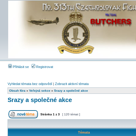
Přihlásit se
Registrovat
Vyhledat témata bez odpovědí
|
Zobrazit aktivní témata
Obsah fóra
»
Veřejná sekce
»
Srazy a společné akce
Srazy a společné akce
Stránka
1
z
3
[ 120 témat ]
Témata