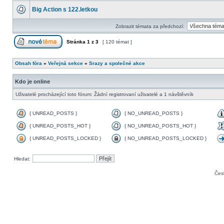
Big Action s 122.letkou
Zobrazit témata za předchozí:
Stránka
1
z
3
[ 120 témat ]
Obsah fóra
»
Veřejná sekce
»
Srazy a společné akce
Kdo je online
Uživatelé procházející toto fórum: Žádní registrovaní uživatelé a 1 návštěvník
{ UNREAD_POSTS }
{ NO_UNREAD_POSTS }
{ UNREAD_POSTS_HOT }
{ NO_UNREAD_POSTS_HOT }
{ UNREAD_POSTS_LOCKED }
{ NO_UNREAD_POSTS_LOCKED }
Hledat:
Čes