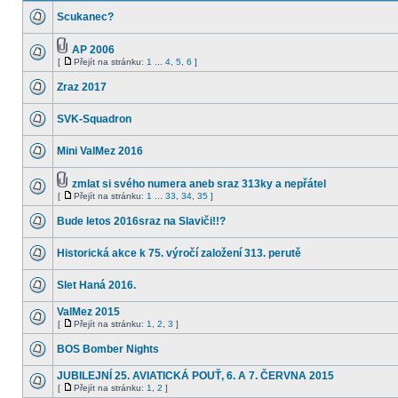
Scukanec?
AP 2006
[
Přejít na stránku:
1
...
4
,
5
,
6
]
Zraz 2017
SVK-Squadron
Mini ValMez 2016
zmlat si svého numera aneb sraz 313ky a nepřátel
[
Přejít na stránku:
1
...
33
,
34
,
35
]
Bude letos 2016sraz na Slaviči!!?
Historická akce k 75. výročí založení 313. perutě
Slet Haná 2016.
ValMez 2015
[
Přejít na stránku:
1
,
2
,
3
]
BOS Bomber Nights
JUBILEJNÍ 25. AVIATICKÁ POUŤ, 6. A 7. ČERVNA 2015
[
Přejít na stránku:
1
,
2
]