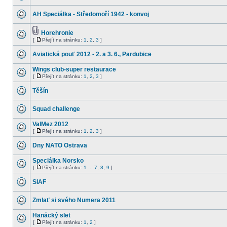
AH Speciálka - Středomoří 1942 - konvoj
Horehronie
[
Přejít na stránku:
1
,
2
,
3
]
Aviatická pouť 2012 - 2. a 3. 6., Pardubice
Wings club-super restaurace
[
Přejít na stránku:
1
,
2
,
3
]
Těšín
Squad challenge
ValMez 2012
[
Přejít na stránku:
1
,
2
,
3
]
Dny NATO Ostrava
Speciálka Norsko
[
Přejít na stránku:
1
...
7
,
8
,
9
]
SIAF
Zmlať si svého Numera 2011
Hanácký slet
[
Přejít na stránku:
1
,
2
]