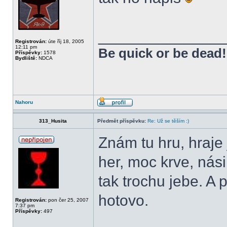
______________
Registrován:
úte říj 18, 2005
12:11 pm
Be quick or be dead!
Příspěvky:
1578
Bydliště:
NDCA
Nahoru
313_Husita
Předmět příspěvku:
Re: Už se těším :)
Znám tu hru, hraje 
her, moc krve, násil
tak trochu jebe. A p
hotovo.
Registrován:
pon čer 25, 2007
7:37 pm
Příspěvky:
497