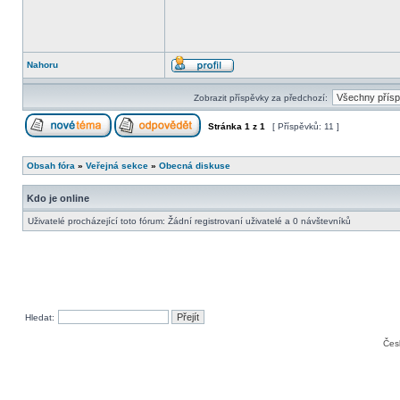
Nahoru
Zobrazit příspěvky za předchozí:
Stránka
1
z
1
[ Příspěvků: 11 ]
Obsah fóra
»
Veřejná sekce
»
Obecná diskuse
Kdo je online
Uživatelé procházející toto fórum: Žádní registrovaní uživatelé a 0 návštevníků
Hledat:
Čes