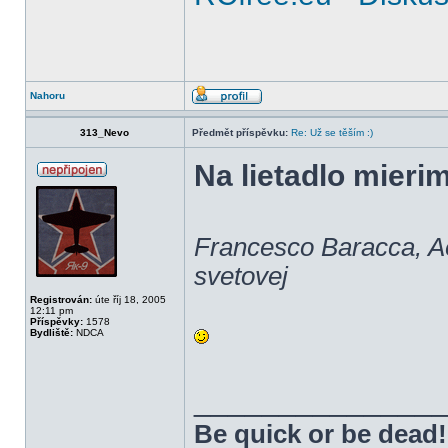
Nahoru
313_Nevo
Předmět příspěvku:
Re: Už se těším :)
Na lietadlo mierim
Francesco Baracca, Aer
svetovej
Registrován:
úte říj 18, 2005
12:11 pm
Příspěvky:
1578
Bydliště:
NDCA
______________
Be quick or be dead!