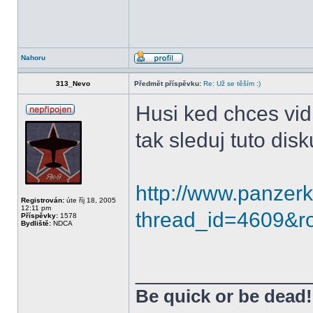
Nahoru
313_Nevo
Předmět příspěvku:
Re: Už se těším :)
Husi ked chces vidi
tak sleduj tuto dis
http://www.panzer
Registrován:
úte říj 18, 2005
12:11 pm
thread_id=4609&r
Příspěvky:
1578
Bydliště:
NDCA
______________
Be quick or be dead!