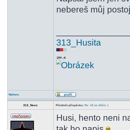
nebereš můj posto
______________
313_Husita
Nahoru
313_Nevo
Předmět příspěvku:
Re: Už se těším :)
Husi, hento neni na
tak ho napis