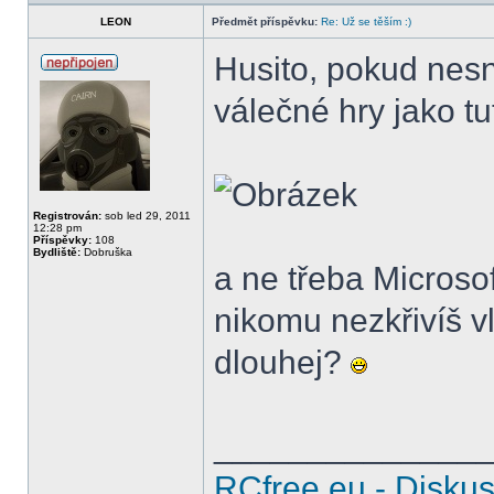
LEON
Předmět příspěvku:
Re: Už se těším :)
Husito, pokud nesn
válečné hry jako tu
Registrován:
sob led 29, 2011
12:28 pm
Příspěvky:
108
Bydliště:
Dobruška
a ne třeba Microso
nikomu nezkřivíš vl
dlouhej?
______________
RCfree.eu - Disku