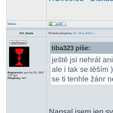
Nahoru
313_Husita
Předmět příspěvku:
Re: Už se těším :)
tiba323 píše:
ještě jsi nehrál an
ale i tak se těším
Registrován:
pon čer 25, 2007
7:37 pm
se ti tenhle žánr 
Příspěvky:
497
Napsal jsem jen sv