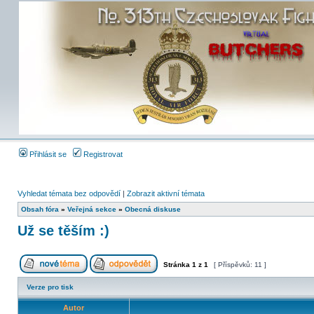
Přihlásit se
Registrovat
Vyhledat témata bez odpovědí
|
Zobrazit aktivní témata
Obsah fóra
»
Veřejná sekce
»
Obecná diskuse
Už se těším :)
Stránka
1
z
1
[ Příspěvků: 11 ]
Verze pro tisk
Autor