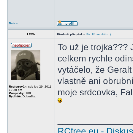
Nahoru
LEON
Předmět příspěvku:
Re: Už se těším :)
To už je trojka??? J
celkem rychle odin
vytáčelo, že Geral
vlastně ani obrubn
Registrován:
sob led 29, 2011
moje srdcovka, Fall
12:28 pm
Příspěvky:
108
Bydliště:
Dobruška
______________
RCfree.eu - Disku