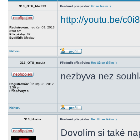
313_OTU_tiba323
Předmět příspěvku:
Už se těším :)
http://youtu.be/c0
Registrován:
ned čer 09, 2013
8:50 am
Příspěvky:
87
Bydliště:
Břeclav
Nahoru
313_OTU_moula
Předmět příspěvku:
Re: Už se těším :)
nezbyva nez souhla
Registrován:
úte srp 28, 2012
3:56 pm
Příspěvky:
5
Nahoru
313_Husita
Předmět příspěvku:
Re: Už se těším :)
Dovolím si také 