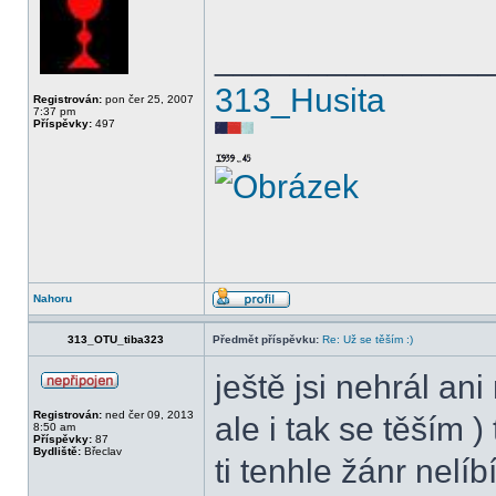
______________
313_Husita
Registrován:
pon čer 25, 2007
7:37 pm
Příspěvky:
497
Nahoru
313_OTU_tiba323
Předmět příspěvku:
Re: Už se těším :)
ještě jsi nehrál ani
Registrován:
ned čer 09, 2013
ale i tak se těším
8:50 am
Příspěvky:
87
Bydliště:
Břeclav
ti tenhle žánr nelí